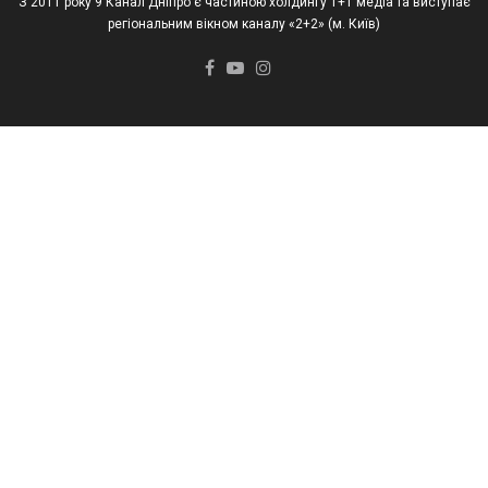
З 2011 року 9 Канал Дніпро є частиною холдингу 1+1 медіа та виступає
регіональним вікном каналу «2+2» (м. Київ)