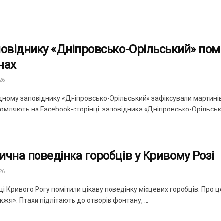
повіднику «Дніпровсько-Орільський» помі
нах
26
дному заповіднику «Дніпровсько-Орільський» зафіксували мартинів,
омляють на Facebook-сторінці заповідника «Дніпровсько-Орільський
ична поведінка горобців у Кривому Розі
26
 Кривого Рогу помітили цікаву поведінку місцевих горобців. Про ц
жя». Птахи підлітають до отворів фонтану, ...