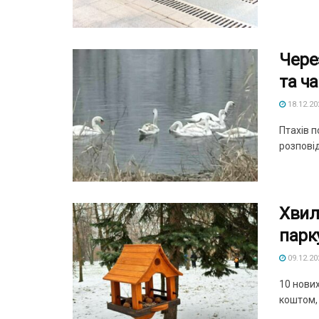
Чере
та ч
18.12.20
Птахів п
розпові
Хвил
парк
09.12.20
10 нових
коштом, 