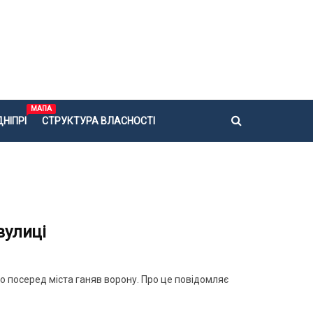
МАПА
НІПРІ
СТРУКТУРА ВЛАСНОСТІ
вулиці
о посеред міста ганяв ворону. Про це повідомляє