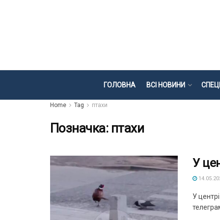
ГОЛОВНА
ВСІ НОВИНИ
СПЕЦ
Home
Tag
птахи
Позначка:
птахи
У це
14.05.20
У центрі
телеграм