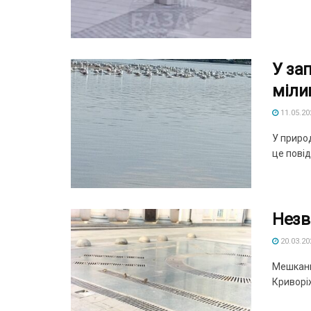
У за
міли
11.05.20
У приро
це повід
Незв
20.03.20
Мешканці
Криворіж