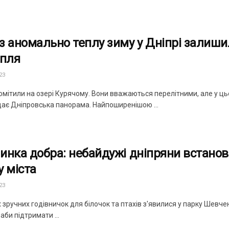
з аномально теплу зиму у Дніпрі залиши
апля
23
омітили на озері Курячому. Вони вважаються перелітними, але у ць
дає Дніпровська панорама. Найпоширенішою ...
инка добра: небайдужі дніпряни встанови
у міста
23
 зручних годівничок для білочок та птахів з'явилися у парку Шевч
аби підтримати ...