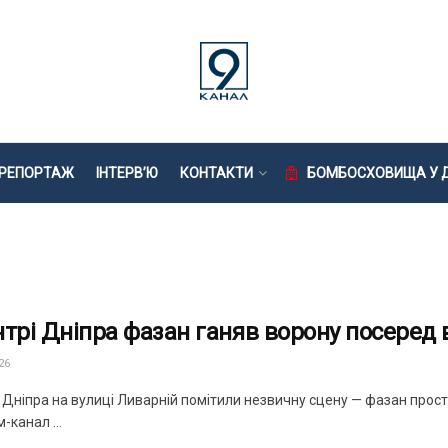
РЕПОРТАЖ
ІНТЕРВ’Ю
КОНТАКТИ
БОМБОСХОВИЩА У Д
нтрі Дніпра фазан ганяв ворону посеред 
26
 Дніпра на вулиці Ливарній помітили незвичну сцену — фазан прост
-канал ...