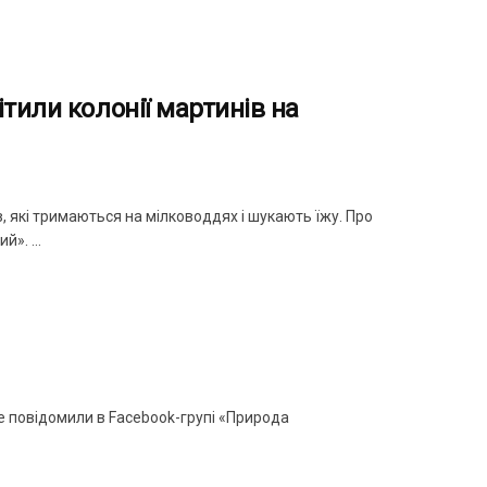
тили колонії мартинів на
 які тримаються на мілководдях і шукають їжу. Про
». ...
е повідомили в Facebook-групі «Природа