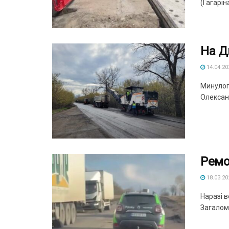
(Гагарін
На Д
14.04.20
Минулог
Олександ
Ремо
18.03.20
Наразі 
Загалом 