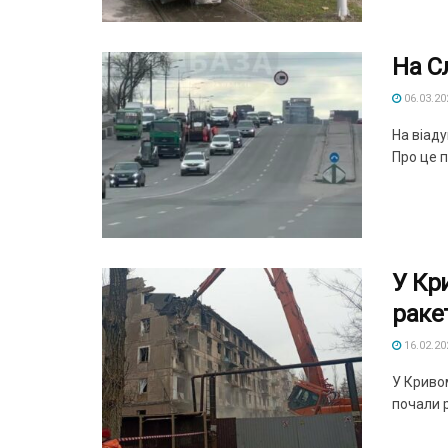
На С
06.03.20
На віад
Про це п
У Кр
раке
16.02.20
У Кривом
почали р