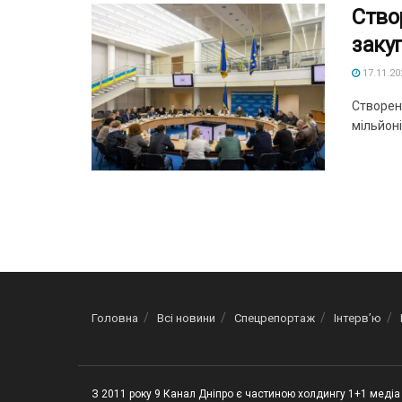
Ство
заку
17.11.20
Створен
мільйоні
Головна
Всі новини
Спецрепортаж
Інтерв’ю
З 2011 року 9 Канал Дніпро є частиною холдингу 1+1 медіа 