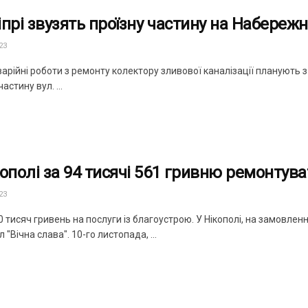
іпрі звузять проїзну частину на Набереж
23
арійні роботи з ремонту колектору зливової каналізації планують 
астину вул. ...
кополі за 94 тисячі 561 гривню ремонтув
23
0 тисяч гривень на послуги із благоустрою. У Нікополі, на замовл
 "Вічна слава". 10-го листопада, ...