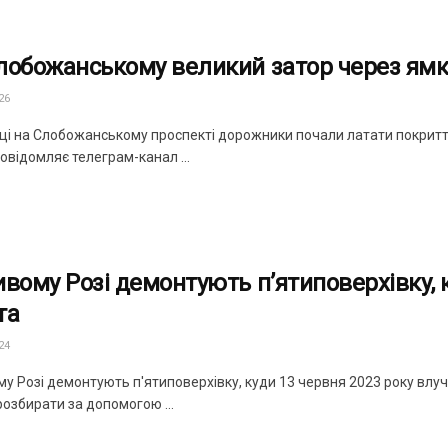
лобожанському великий затор через ям
26
уці на Слобожанському проспекті дорожники почали латати покриття
овідомляє телеграм-канал ...
ивому Розі демонтують п’ятиповерхівку, 
та
24
у Розі демонтують п'ятиповерхівку, куди 13 червня 2023 року влуч
озбирати за допомогою ...