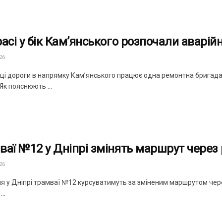
расі у бік Кам’янського розпочали аварі
26
нці дороги в напрямку Кам’янського працює одна ремонтна бригада.
Як пояснюють ...
ваї №12 у Дніпрі змінять маршрут через 
26
ня у Дніпрі трамваї №12 курсуватимуть за зміненим маршрутом чере
..