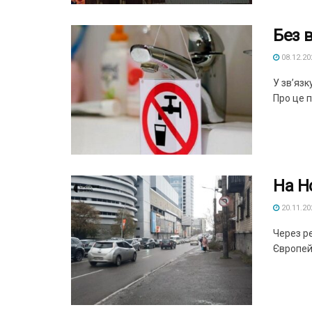
Без 
08.12.20
У зв’яз
Про це 
На Н
20.11.20
Через р
Європей