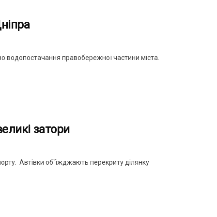
Дніпра
но водопостачання правобережної частини міста.
великі затори
порту. Автівки об`їжджають перекриту ділянку