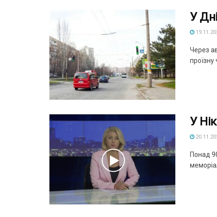
У Дн
19.11.20
Через ав
проїзну ч
У Ні
20.11.20
Понад 9
меморіал