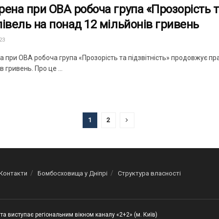
рена при ОВА робоча група «Прозорість т
півель на понад 12 мільйонів гривень
23
а при ОВА робоча група «Прозорість та підзвітність» продовжує пр
в гривень. Про це ...
1
2
Контакти
Бомбосховища у Дніпрі
Структура власності
та виступає регіональним вікном каналу «2+2» (м. Київ)