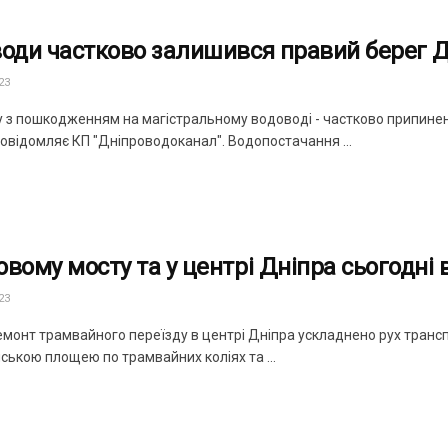
води частково залишився правий берег 
23
ку з пошкодженням на магістральному водоводі - частково припине
повідомляє КП "Дніпроводоканал". Водопостачання ...
овому мосту та у центрі Дніпра сьогодні 
23
емонт трамвайного переїзду в центрі Дніпра ускладнено рух транс
ською площею по трамвайних коліях та ...