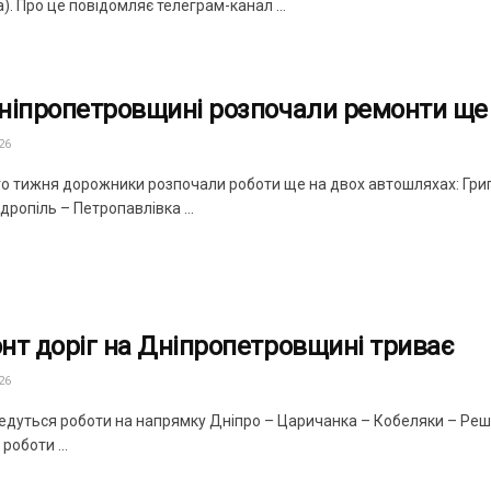
а). Про це повідомляє телеграм-канал ...
ніпропетровщині розпочали ремонти ще н
26
о тижня дорожники розпочали роботи ще на двох автошляхах: Григ
ропіль – Петропавлівка ...
нт доріг на Дніпропетровщині триває
26
ведуться роботи на напрямку Дніпро – Царичанка – Кобеляки – Реш
роботи ...