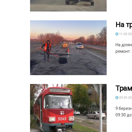
На т
11.03.20
На діля
ремонт. 
Трам
09.03.20
9 берез
09:30 до .