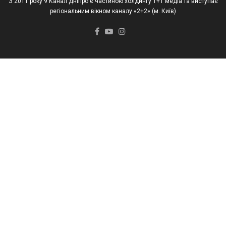
З 2011 року 9 Канал Дніпро є частиною холдингу 1+1 медіа та виступає
регіональним вікном каналу «2+2» (м. Київ)