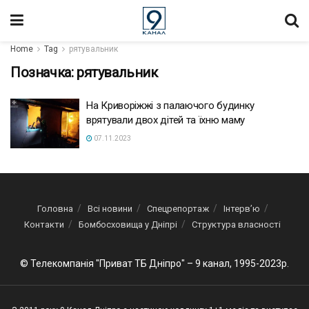
Home
Tag
рятувальник
Позначка:
рятувальник
На Криворіжжі з палаючого будинку
врятували двох дітей та їхню маму
07.11.2023
Головна
Всі новини
Спецрепортаж
Інтерв’ю
Контакти
Бомбосховища у Дніпрі
Структура власності
© Телекомпанія "Приват ТБ Дніпро" – 9 канал, 1995-2023р.