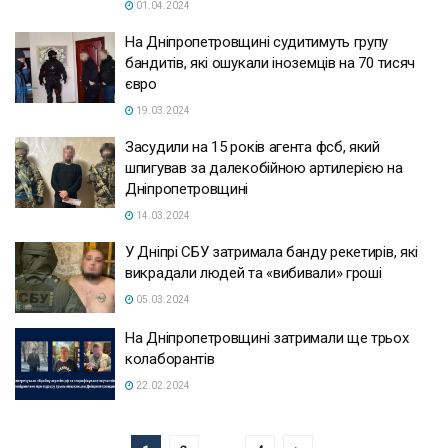
01.04.2024
На Дніпропетровщині судитимуть групу
бандитів, які ошукали іноземців на 70 тисяч
євро
19.03.2024
Засудили на 15 років агента фсб, який
шпигував за далекобійною артилерією на
Дніпропетровщині
14.03.2024
У Дніпрі СБУ затримала банду рекетирів, які
викрадали людей та «вибивали» гроші
05.03.2024
На Дніпропетровщині затримали ще трьох
колаборантів
22.02.2024