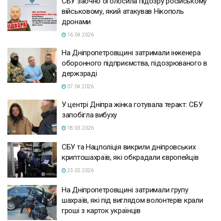
СБУ заочно оголосила підозру російському
військовому, який атакував Нікополь
дронами
16.04.2026
На Дніпропетровщині затримали інженера
оборонного підприємства, підозрюваного в
держзраді
07.04.2026
У центрі Дніпра жінка готувала теракт: СБУ
запобігла вибуху
18.03.2026
СБУ та Нацполіція викрили дніпровських
криптошахраїв, які обкрадали європейців
23.02.2026
На Дніпропетровщині затримали групу
шахраїв, які під виглядом волонтерів крали
гроші з карток українців