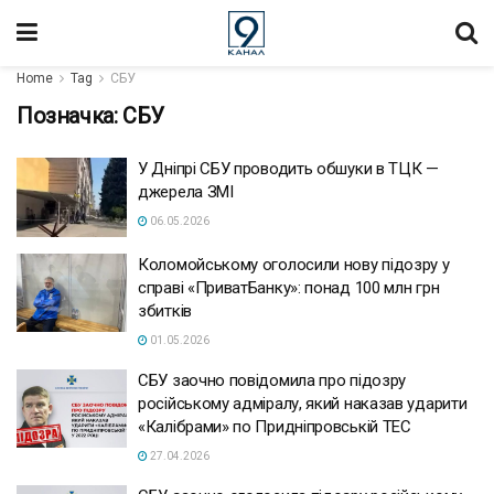
Home
Tag
СБУ
Позначка:
СБУ
У Дніпрі СБУ проводить обшуки в ТЦК —
джерела ЗМІ
06.05.2026
Коломойському оголосили нову підозру у
справі «ПриватБанку»: понад 100 млн грн
збитків
01.05.2026
СБУ заочно повідомила про підозру
російському адміралу, який наказав ударити
«Калібрами» по Придніпровській ТЕС
27.04.2026