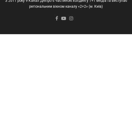
З 2011 року 9 Канал Дніпро є частиною холдингу 1+1 медіа та виступає
регіональним вікном каналу «2+2» (м. Київ)