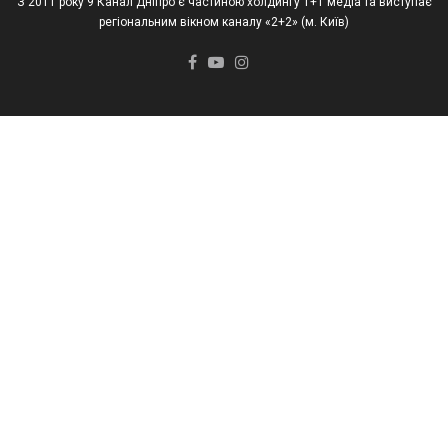
З 2011 року 9 Канал Дніпро є частиною холдингу 1+1 медіа та виступає
регіональним вікном каналу «2+2» (м. Київ)