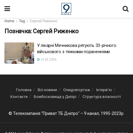
Home
Tag
Сергей Риженко
Позначка:
Сергей Риженко
У лікарні Мечникова рятують 33-річного
військового з тяжкими пораненнями
16.02.2026
Головна
Всі новини
Спецрепортаж
Інтерв’ю
Контакти
Бомбосховища у Дніпрі
Структура власності
© Телекомпанія "Приват ТБ Дніпро" – 9 канал, 1995-2023р.