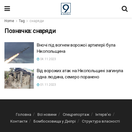
Home
Tag
снаряди
Позначка:
снаряди
Вночі під вогнем ворожої артилерії була
Нікопольщина
04.11.2023
Від ворожих атак на Нікопольщині загинула
одна людина, семеро поранено
01.11.2023
Головна
Всі новини
Спецрепортаж
Інтерв’ю
Контакти
Бомбосховища у Дніпрі
Структура власності