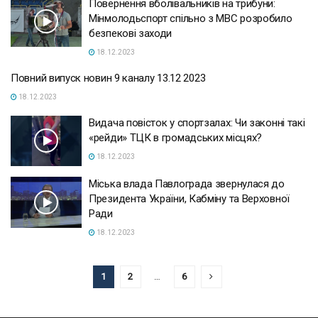
Повернення вболівальників на трибуни:
Мінмолодьспорт спільно з МВС розробило
безпекові заходи
18.12.2023
Повний випуск новин 9 каналу 13.12 2023
18.12.2023
Видача повісток у спортзалах: Чи законні такі
«рейди» ТЦК в громадських місцях?
18.12.2023
Міська влада Павлограда звернулася до
Президента України, Кабміну та Верховної
Ради
18.12.2023
1
2
…
6