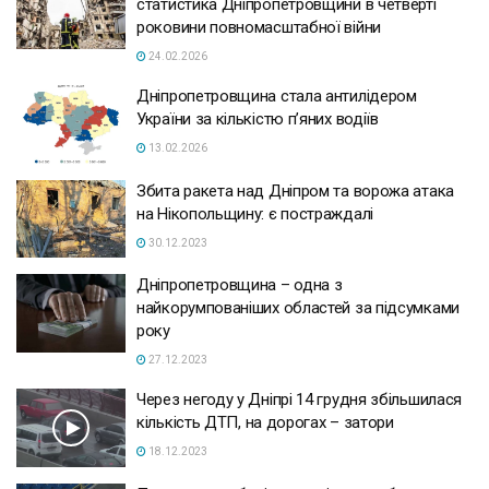
статистика Дніпропетровщини в четверті
роковини повномасштабної війни
24.02.2026
Дніпропетровщина стала антилідером
України за кількістю п’яних водіїв
13.02.2026
Збита ракета над Дніпром та ворожа атака
на Нікопольщину: є постраждалі
30.12.2023
Дніпропетровщина – одна з
найкорумпованіших областей за підсумками
року
27.12.2023
Через негоду у Дніпрі 14 грудня збільшилася
кількість ДТП, на дорогах – затори
18.12.2023