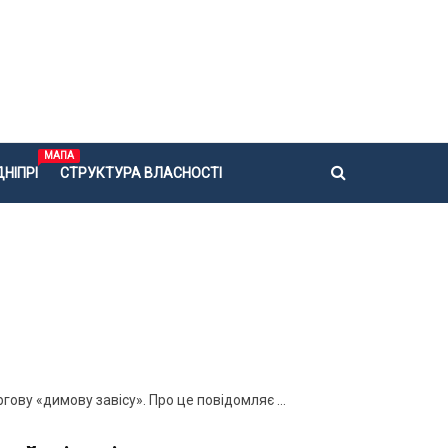
МАПА
НІПРІ
СТРУКТУРА ВЛАСНОСТІ
гову «димову завісу». Про це повідомляє ...