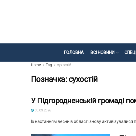
ГОЛОВНА
ВСІ НОВИНИ
СПЕЦ
Home
Tag
сухостій
Позначка:
сухостій
У Підгородненській громаді по
30.03.2026
Із настанням весни в області знову активізувалися п