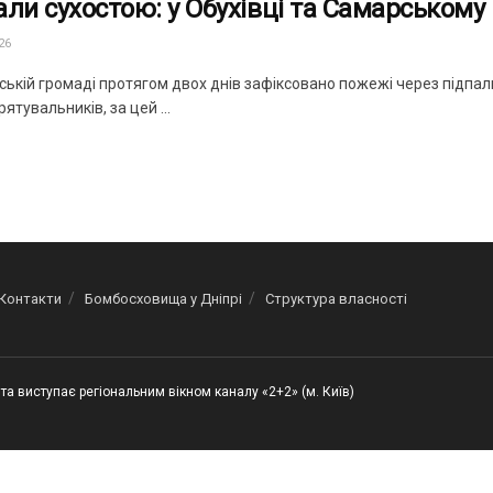
али сухостою: у Обухівці та Самарському 
26
ській громаді протягом двох днів зафіксовано пожежі через підпали
ятувальників, за цей ...
Контакти
Бомбосховища у Дніпрі
Структура власності
та виступає регіональним вікном каналу «2+2» (м. Київ)