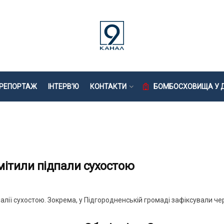
РЕПОРТАЖ
ІНТЕРВ’Ю
КОНТАКТИ
БОМБОСХОВИЩА У Д
мітили підпали сухостою
алії сухостою. Зокрема, у Підгородненській громаді зафіксували чер