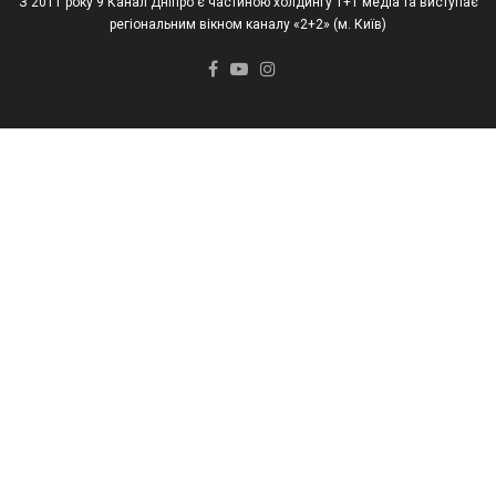
З 2011 року 9 Канал Дніпро є частиною холдингу 1+1 медіа та виступає
регіональним вікном каналу «2+2» (м. Київ)