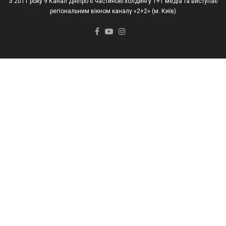
З 2011 року 9 Канал Дніпро є частиною холдингу 1+1 медіа та виступає
регіональним вікном каналу «2+2» (м. Київ)