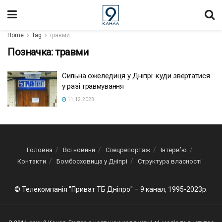
Home
Tag
травми
Позначка:
травми
Сильна ожеледиця у Дніпрі: куди звертатися
у разі травмування
11.12.2023
Головна
Всі новини
Спецрепортаж
Інтерв’ю
Контакти
Бомбосховища у Дніпрі
Структура власності
© Телекомпанія "Приват ТБ Дніпро" – 9 канал, 1995-2023р.