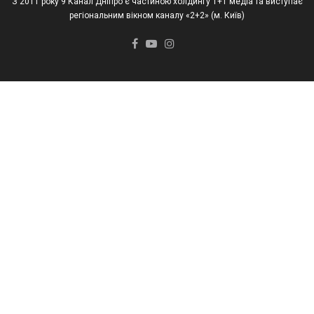
З 2011 року 9 Канал Дніпро є частиною холдингу 1+1 медіа та виступає
регіональним вікном каналу «2+2» (м. Київ)