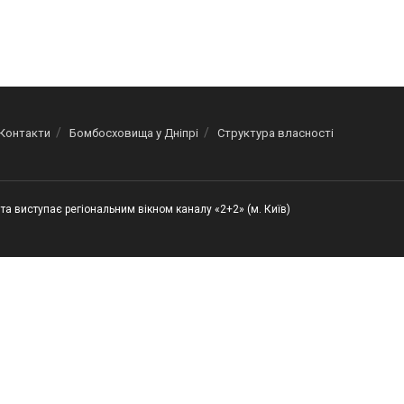
Контакти
Бомбосховища у Дніпрі
Структура власності
та виступає регіональним вікном каналу «2+2» (м. Київ)