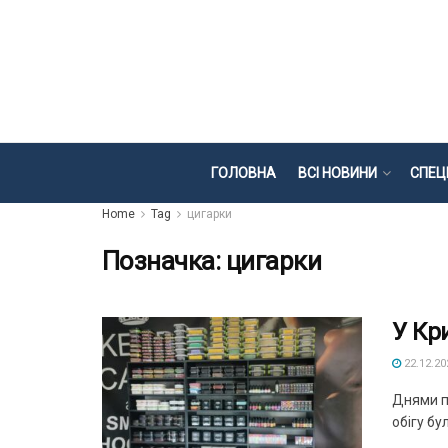
ГОЛОВНА
ВСІ НОВИНИ
СПЕЦ
Home
Tag
цигарки
Позначка:
цигарки
У Кр
22.12.20
Днями пр
обігу бу