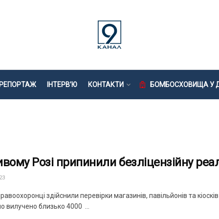
РЕПОРТАЖ
ІНТЕРВ’Ю
КОНТАКТИ
БОМБОСХОВИЩА У Д
ивому Розі припинили безліцензійну реа
23
авоохоронці здійснили перевірки магазинів, павільйонів та кіосків
ло вилучено близько 4000 ...