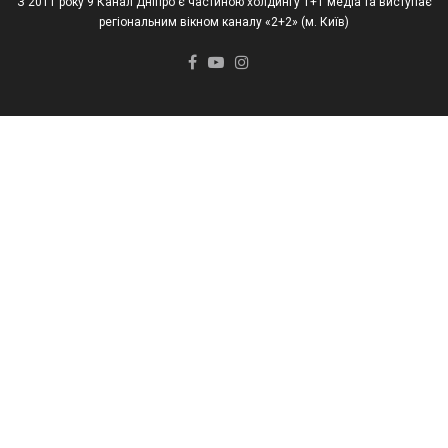
З 2011 року 9 Канал Дніпро є частиною холдингу 1+1 медіа та виступає
регіональним вікном каналу «2+2» (м. Київ)