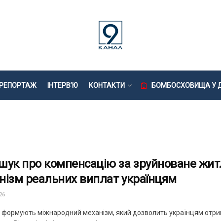
РЕПОРТАЖ
ІНТЕРВ’Ю
КОНТАКТИ
БОМБОСХОВИЩА У Д
шук про компенсацію за зруйноване житл
нізм реальних виплат українцям
26
і формують міжнародний механізм, який дозволить українцям отрим