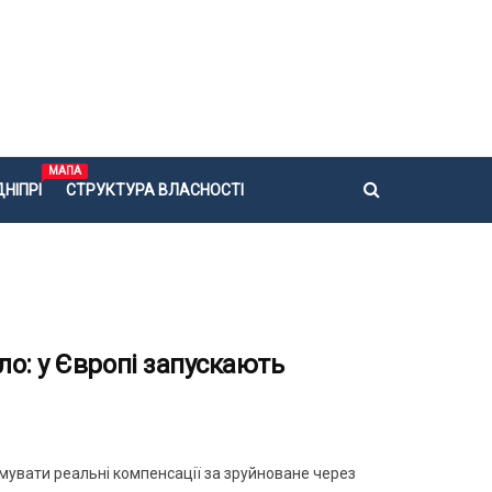
МАПА
НІПРІ
СТРУКТУРА ВЛАСНОСТІ
о: у Європі запускають
увати реальні компенсації за зруйноване через