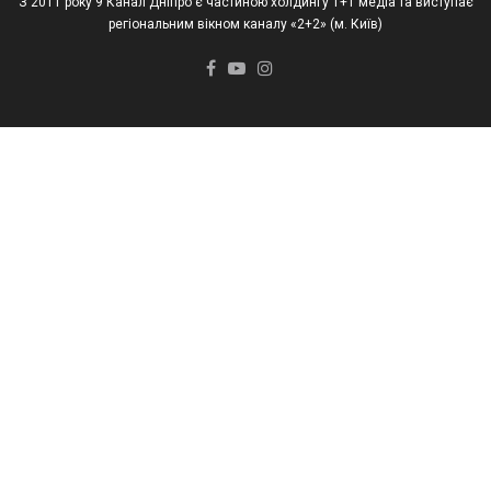
З 2011 року 9 Канал Дніпро є частиною холдингу 1+1 медіа та виступає
регіональним вікном каналу «2+2» (м. Київ)