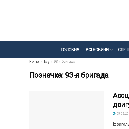
ГОЛОВНА
ВСІ НОВИНИ
СПЕЦ
Home
Tag
93-я бригада
Позначка:
93-я бригада
Асоц
двиг
05.02.20
Їх загал