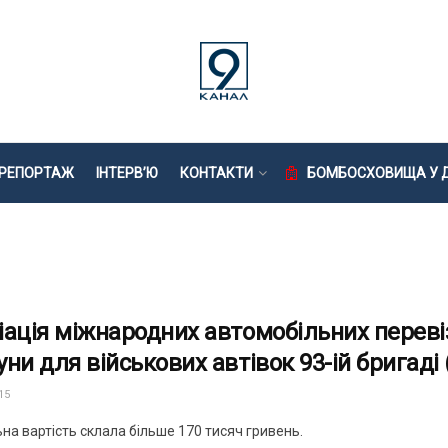
РЕПОРТАЖ
ІНТЕРВ’Ю
КОНТАКТИ
БОМБОСХОВИЩА У Д
іація міжнародних автомобільних переві
уни для військових автівок 93-ій бригаді
15
ьна вартість склала більше 170 тисяч гривень.