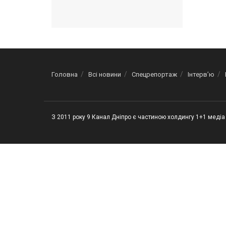
Головна
Всі новини
Спецрепортаж
Інтерв’ю
З 2011 року 9 Канал Дніпро є частиною холдингу 1+1 медіа 