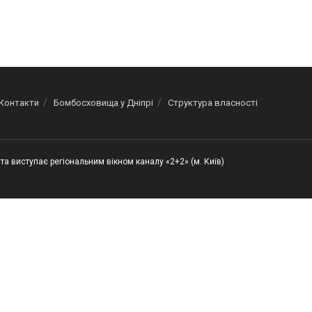
Контакти
Бомбосховища у Дніпрі
Структура власності
та виступає регіональним вікном каналу «2+2» (м. Київ)