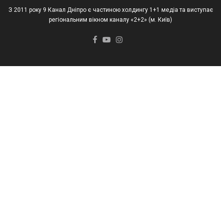
З 2011 року 9 Канал Дніпро є частиною холдингу 1+1 медіа та виступає
регіональним вікном каналу «2+2» (м. Київ)