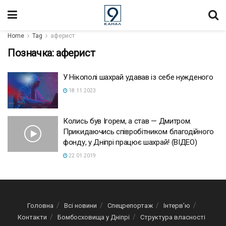
Home
Tag
аферист
Позначка:
аферист
У Нікополі шахрай удавав із себе нужденого
18.11.2023
Колись був Ігорем, а став — Дмитром.
Прикидаючись співробітником благодійного
фонду, у Дніпрі працює шахрай! (ВІДЕО)
22.01.2019
Головна
Всі новини
Спецрепортаж
Інтерв’ю
Контакти
Бомбосховища у Дніпрі
Структура власності