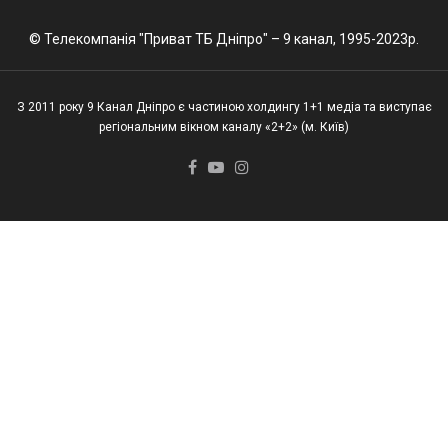
© Телекомпанія "Приват ТБ Дніпро" – 9 канал, 1995-2023р.
З 2011 року 9 Канал Дніпро є частиною холдингу 1+1 медіа та виступає
регіональним вікном каналу «2+2» (м. Київ)