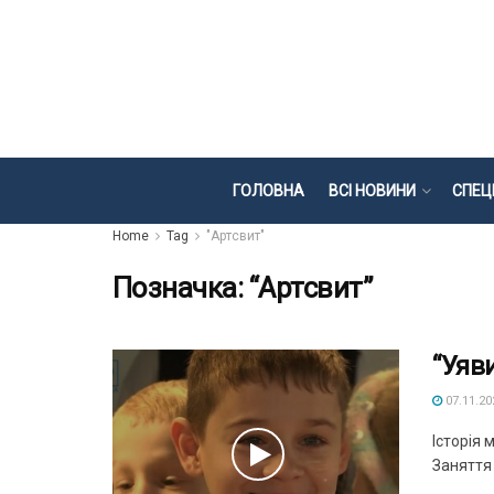
ГОЛОВНА
ВСІ НОВИНИ
СПЕЦ
Home
Tag
"Артсвит"
Позначка:
“Артсвит”
“Уяв
07.11.20
Історія 
Заняття 