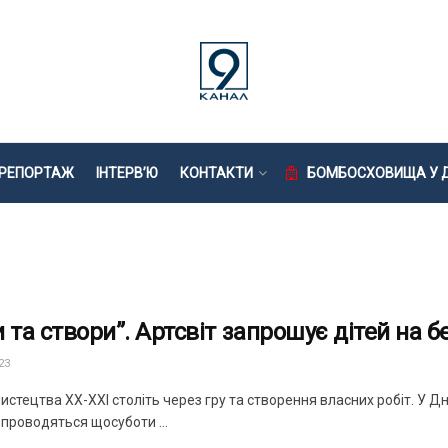
РЕПОРТАЖ
ІНТЕРВ’Ю
КОНТАКТИ
БОМБОСХОВИЩА У Д
и та створи”. Артсвіт запрошує дітей на 
23
мистецтва ХХ-ХХІ століть через гру та створення власних робіт. У Дні
проводяться щосуботи ...