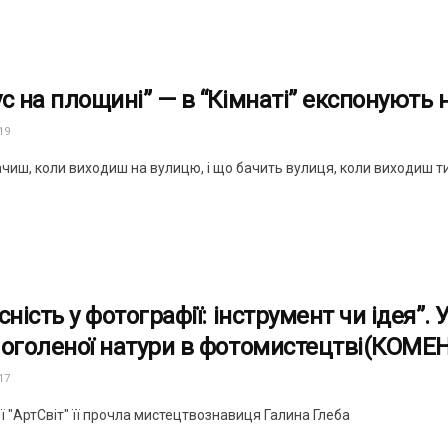
ус на площині” — в “Кімнаті” експонують 
19
ачиш, коли виходиш на вулицю, і що бачить вулиця, коли виходиш т
сність у фотографії: інструмент чи ідея”.
 оголеної натури в фотомистецтві(КОМЕ
17
ї "АртСвіт" її прочла мистецтвознавиця Галина Глеба