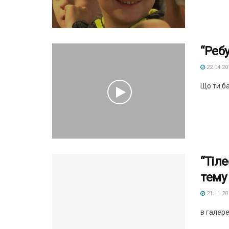
“Реб
22.04.20
Що ти б
“Тіле
тему
21.11.20
в галере