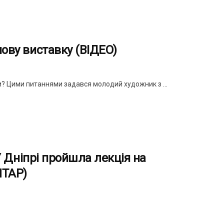
нову виставку (ВІДЕО)
и? Цими питаннями задався молодий художник з ...
 У Дніпрі пройшла лекція на
НТАР)