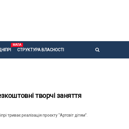
МАПА
НІПРІ
СТРУКТУРА ВЛАСНОСТІ
безкоштовні творчі заняття
прі триває реалізація проєкту "Артсвіт дітям”.