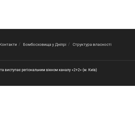
Контакти
Бомбосховища у Дніпрі
Структура власності
та виступає регіональним вікном каналу «2+2» (м. Київ)