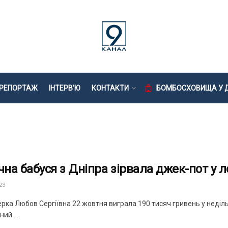
РЕПОРТАЖ
ІНТЕРВ’Ю
КОНТАКТИ
БОМБОСХОВИЩА У Д
ічна бабуся з Дніпра зірвала джек-пот у 
23
рка Любов Сергіївна 22 жовтня виграла 190 тисяч гривень у недільні
ий ...