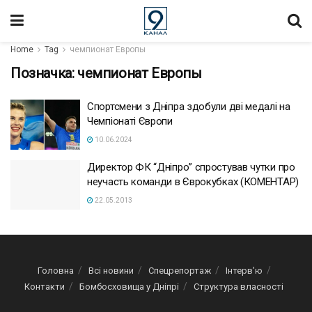
Home
Tag
чемпионат Европы
Позначка:
чемпионат Европы
Спортсмени з Дніпра здобули дві медалі на
Чемпіонаті Європи
10.06.2024
Директор ФК “Дніпро” спростував чутки про
неучасть команди в Єврокубках (КОМЕНТАР)
22.05.2013
Головна
Всі новини
Спецрепортаж
Інтерв’ю
Контакти
Бомбосховища у Дніпрі
Структура власності