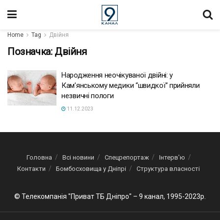
Home
Tag
Двійня
Позначка:
Двійня
Народження неочікуваної двійні: у
Кам’янському медики “швидкої” прийняли
незвичні пологи
11.12.2023
Головна
Всі новини
Спецрепортаж
Інтерв’ю
Контакти
Бомбосховища у Дніпрі
Структура власності
© Телекомпанія "Приват ТБ Дніпро" – 9 канал, 1995-2023р.