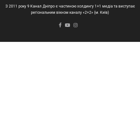
З 2011 року 9 Канал Дніпро є частиною холдингу 1+1 медіа та виступає
регіональним вікном каналу «2+2» (м. Київ)