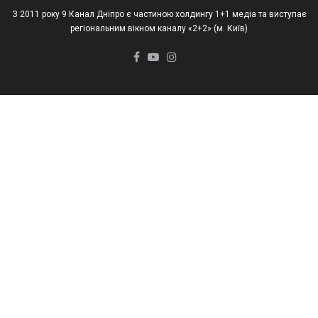
З 2011 року 9 Канал Дніпро є частиною холдингу 1+1 медіа та виступає
регіональним вікном каналу «2+2» (м. Київ)