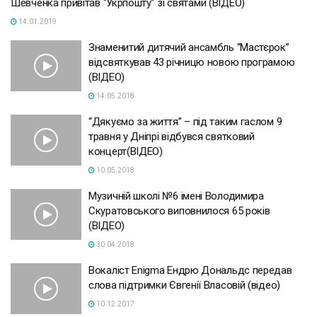
Шевченка привітав “Укрпошту” зі святами (ВІДЕО)
14.01.2019
Знаменитий дитячий ансамбль “Мастєрок”
відсвяткував 43 річницю новою програмою
(ВІДЕО)
14.05.2018
“Дякуємо за життя” – під таким гаслом 9
травня у Дніпрі відбувся святковий
концерт(ВІДЕО)
10.05.2018
Музичній школі №6 імені Володимира
Скуратовського виповнилося 65 років
(ВІДЕО)
30.04.2018
Вокаліст Enigma Ендрю Дональдс передав
слова підтримки Євгенії Власовій (відео)
10.12.2017