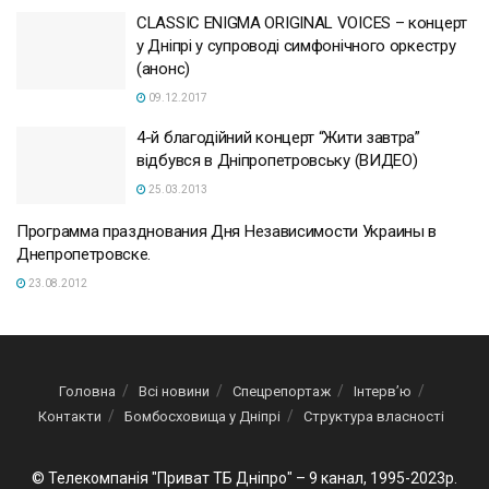
CLASSIC ENIGMA ORIGINAL VOICES – концерт
у Дніпрі у супроводі симфонічного оркестру
(анонс)
09.12.2017
4-й благодійний концерт “Жити завтра”
відбувся в Дніпропетровську (ВИДЕО)
25.03.2013
Программа празднования Дня Независимости Украины в
Днепропетровске.
23.08.2012
Головна
Всі новини
Спецрепортаж
Інтерв’ю
Контакти
Бомбосховища у Дніпрі
Структура власності
© Телекомпанія "Приват ТБ Дніпро" – 9 канал, 1995-2023р.