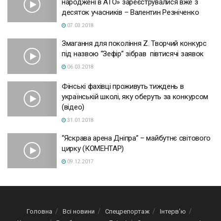
народжені в АТО» зареєструвалися вже з
десяток учасників – Валентин Резніченко
07.03.2018
Змагання для покоління Z. Творчий конкурс
під назвою “Зефір” зібрав півтисячі заявок
06.03.2018
Фінські фахівці проживуть тиждень в
українській школі, яку оберуть за конкурсом
(відео)
31.01.2018
“Яскрава арена Дніпра” – майбутнє світового
цирку (КОМЕНТАР)
09.12.2017
Головна
Всі новини
Спецрепортаж
Інтерв’ю