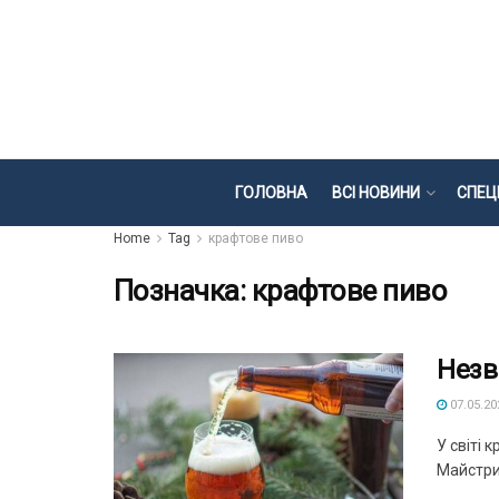
ГОЛОВНА
ВСІ НОВИНИ
СПЕЦ
Home
Tag
крафтове пиво
Позначка:
крафтове пиво
Незв
07.05.20
У світі 
Майстри