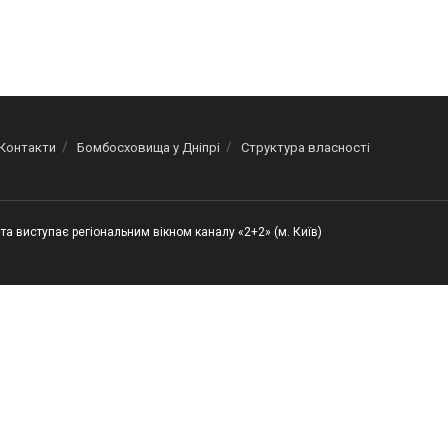
Контакти
Бомбосховища у Дніпрі
Структура власності
та виступає регіональним вікном каналу «2+2» (м. Київ)