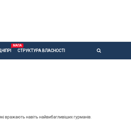
МАПА
НІПРІ
СТРУКТУРА ВЛАСНОСТІ
, які вражають навіть найвибагливіших гурманів.