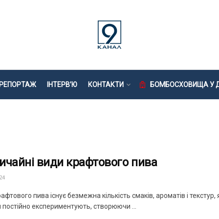
РЕПОРТАЖ
ІНТЕРВ’Ю
КОНТАКТИ
БОМБОСХОВИЩА У Д
ичайні види крафтового пива
24
крафтового пива існує безмежна кількість смаків, ароматів і текстур
 постійно експериментують, створюючи ...