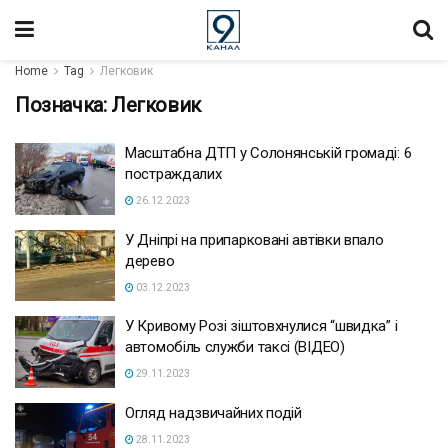
Home
Tag
Легковик
Позначка:
Легковик
Масштабна ДТП у Солонянській громаді: 6
постраждалих
26.12.2023
У Дніпрі на припарковані автівки впало
дерево
03.12.2023
У Кривому Розі зіштовхнулися “швидка” і
автомобіль служби таксі (ВІДЕО)
29.11.2023
Огляд надзвичайних подій
28.11.2023