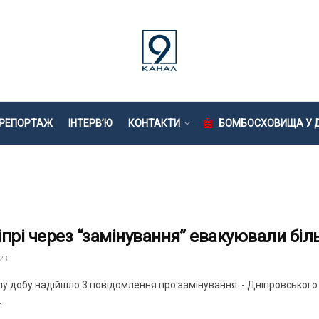
РЕПОРТАЖ
ІНТЕРВ’Ю
КОНТАКТИ
БОМБОСХОВИЩА У Д
іпрі через “замінування” евакуювали бі
23
у добу надійшло 3 повідомлення про замінування: - Дніпровського 
.