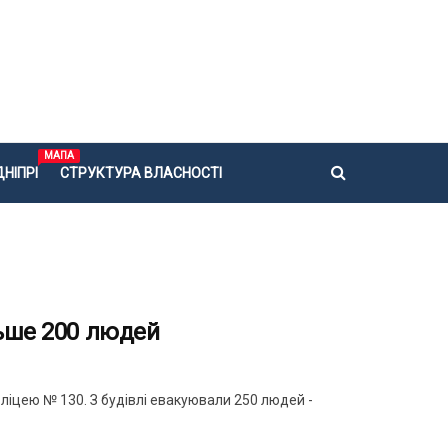
МАПА
НІПРІ
СТРУКТУРА ВЛАСНОСТІ
льше 200 людей
ліцею № 130. З будівлі евакуювали 250 людей -