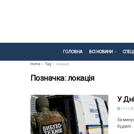
ГОЛОВНА
ВСІ НОВИНИ
СПЕЦ
Home
Tag
локація
Позначка:
локація
У Дн
15.12.20
За минул
будівлі ..