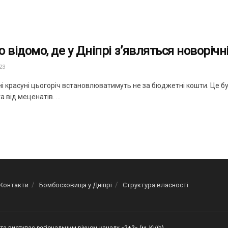
 відомо, де у Дніпрі з’являться новорічн
23
і красуні цьогоріч встановлюватимуть не за бюджетні кошти. Це бу
 від меценатів. ...
Контакти
Бомбосховища у Дніпрі
Структура власності
та виступає регіональним вікном каналу «2+2» (м. Київ)