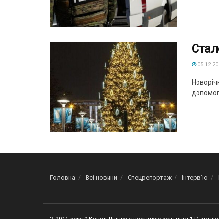
Стало
05.12.20
Новорічн
допомога
Головна
Всі новини
Спецрепортаж
Інтерв’ю
З 2011 року 9 Канал Дніпро є частиною холдингу 1+1 медіа 