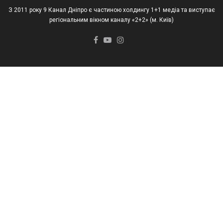
З 2011 року 9 Канал Дніпро є частиною холдингу 1+1 медіа та виступає
регіональним вікном каналу «2+2» (м. Київ)