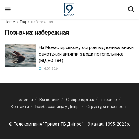
Home
Tag
набережная
Позначка:
набережная
На Монастирському острові відпочивальники
самотужки витягли з води потопельника
(ВІДЕО 18+)
16.07.2024
Головна
Всі новини
Спецрепортаж
Інтерв’ю
Контакти
Бомбосховища у Дніпрі
Структура власності
© Телекомпанія "Приват ТБ Дніпро" – 9 канал, 1995-2023р.