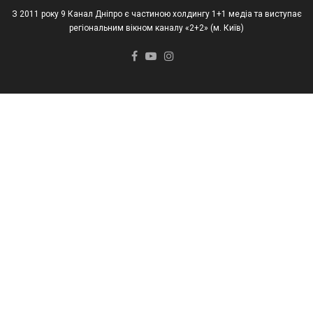
З 2011 року 9 Канал Дніпро є частиною холдингу 1+1 медіа та виступає
регіональним вікном каналу «2+2» (м. Київ)