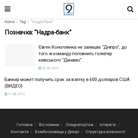
Home
Tag
"Надра-банк"
Позначка:
“Надра-банк”
Євген Коноплянка не залишає “Дніпро”, до
того ж команду поповнить голкіпер
київського “Динамо”
04.06.2013
Банкир может получить срок за взятку в 600 долларов США
(ВИДЕО)
17.08.2010
Головна
Всі новини
Спецрепортаж
Інтерв’ю
Контакти
Бомбосховища у Дніпрі
Структура власності