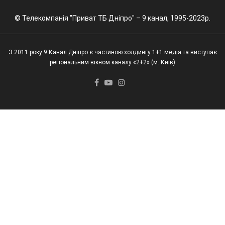
© Телекомпанія "Приват ТБ Дніпро" – 9 канал, 1995-2023р.
З 2011 року 9 Канал Дніпро є частиною холдингу 1+1 медіа та виступає
регіональним вікном каналу «2+2» (м. Київ)