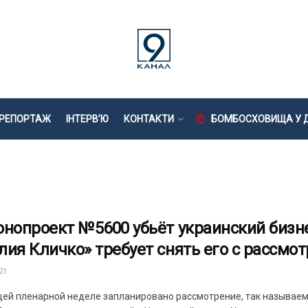
РЕПОРТАЖ
ІНТЕРВ’Ю
КОНТАКТИ
БОМБОСХОВИЩА У Д
онопроект №5600 убьёт украинский бизн
лия Кличко» требует снять его с рассмо
21
щей пленарной неделе запланировано рассмотрение, так называем