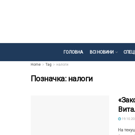
ГОЛОВНА
ВСІ НОВИНИ
СПЕЦ
Home
Tag
налоги
Позначка:
налоги
«Зак
Вита
19.10.20
На теку