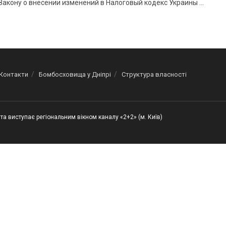
Закону о внесении изменений в Налоговый кодекс Украины ...
Контакти
Бомбосховища у Дніпрі
Структура власності
та виступає регіональним вікном каналу «2+2» (м. Київ)