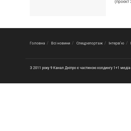
(проєкт 
Головна
Всі новини
Спецрепортаж
Інтерв’ю
З 2011 року 9 Канал Дніпро є частиною холдингу 1+1 медіа 