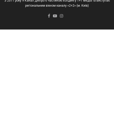
З 2011 року 9 Канал Дніпро є частиною холдингу 1+1 медіа та виступає
регіональним вікном каналу «2+2» (м. Київ)