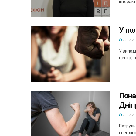
інтеракт
У по
09.12.20
У випад
центр) п
Пона
Дніп
04.12.20
Патруль
спецлін