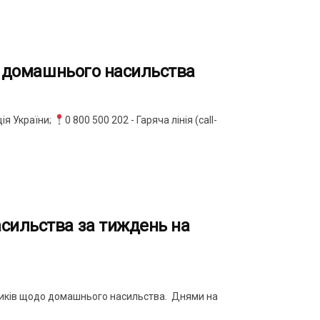
ку домашнього насильства
ія України;
0 800 500 202 - Гаряча лінія (call-
асильства за тиждень на
иків щодо домашнього насильства. Днями на