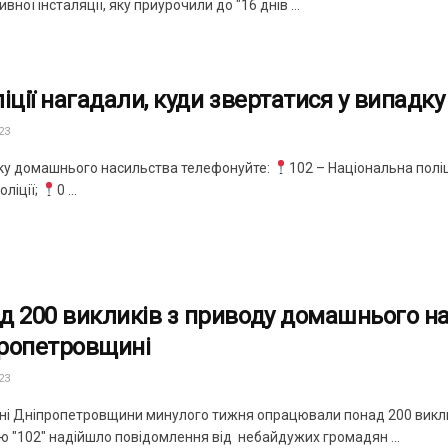
ивної інсталяції, яку приурочили до "16 днів ...
ліції нагадали, куди звертатися у випад
23
ку домашнього насильства телефонуйте:
102 – Національна поліц
оліції;
0 ...
д 200 викликів з приводу домашнього н
ропетровщині
23
ні Дніпропетровщини минулого тижня опрацювали понад 200 викл
ію "102" надійшло повідомлення від небайдужих громадян ...