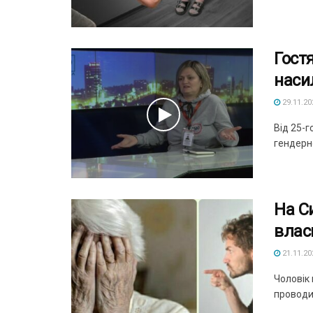
Гост
наси
29.11.20
Від 25-г
гендерно
На С
влас
21.11.20
Чоловік
проводил