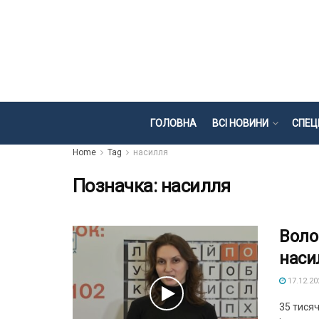
ГОЛОВНА
ВСІ НОВИНИ
СПЕЦ
Home
Tag
насилля
Позначка:
насилля
Воло
наси
17.12.20
35 тися