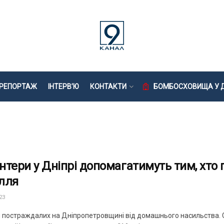
РЕПОРТАЖ
ІНТЕРВ’Ю
КОНТАКТИ
БОМБОСХОВИЩА У Д
нтери у Дніпрі допомагатимуть тим, хто
лля
23
ч постраждалих на Дніпропетровщині від домашнього насильства. С