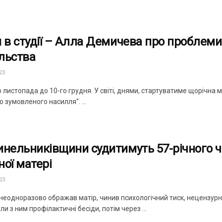
я в студії – Алла Демичева про проблем
льства
23
о листопада до 10-го грудня. У світі, днями, стартуватиме щорічна 
 зумовленого насилля". ...
инельниківщини судитимуть 57-річного чо
ної матері
23
 неодноразово ображав матір, чинив психологічний тиск, нецензурн
и з ним профілактичні бесіди, потім через ...