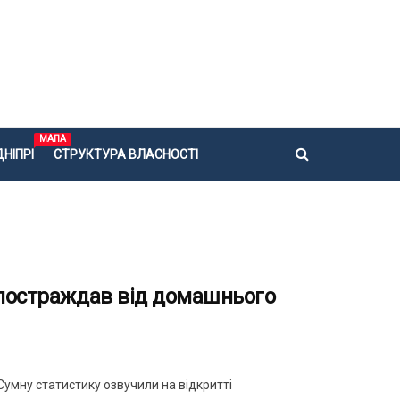
МАПА
НІПРІ
СТРУКТУРА ВЛАСНОСТІ
 постраждав від домашнього
умну статистику озвучили на відкритті