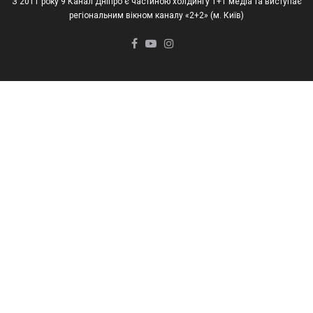
З 2011 року 9 Канал Дніпро є частиною холдингу 1+1 медіа та виступає
регіональним вікном каналу «2+2» (м. Київ)