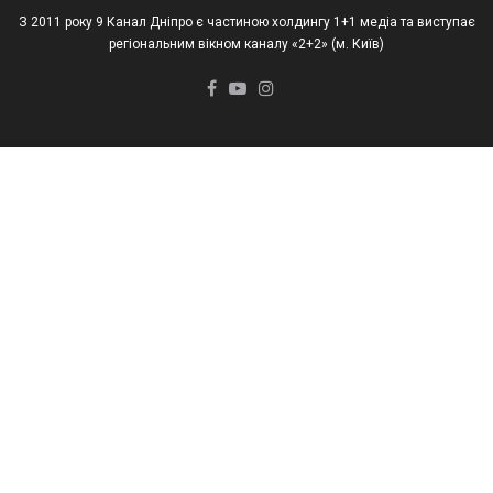
З 2011 року 9 Канал Дніпро є частиною холдингу 1+1 медіа та виступає
регіональним вікном каналу «2+2» (м. Київ)