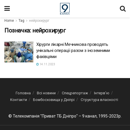
Home
Tag
нейрохирург
Позначка:
нейрохирург
Хірурги лікарні Мечникова проводять
унікальні операції разом з іноземними
фахівцями
14.11.2023
Головна
Всі новини
Спецрепортаж
Інтерв’ю
Контакти
Бомбосховища у Дніпрі
Структура власності
© Телекомпанія "Приват ТБ Дніпро" – 9 канал, 1995-2023р.