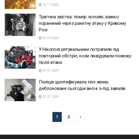
15.11.2024
Трагічна звістка: помер чоловік, важко
поранений через ракетну атаку у Кривому
Розі
30.10.2024
У Нікополі рятувальники потрапили під
повторний обстріл, коли ліквідували пожежу
після атаки
07.07.2024
Поліція ідентифікувала тіло жінки,
деблоковане сьогодні вночі з-під завалів
02.07.2024
1
2