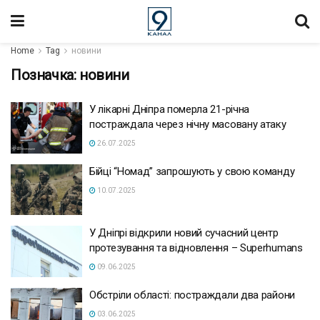
Home
Tag
новини
Позначка:
новини
У лікарні Дніпра померла 21-річна
постраждала через нічну масовану атаку
26.07.2025
Бійці “Номад” запрошують у свою команду
10.07.2025
У Дніпрі відкрили новий сучасний центр
протезування та відновлення – Superhumans
09.06.2025
Обстріли області: постраждали два райони
03.06.2025