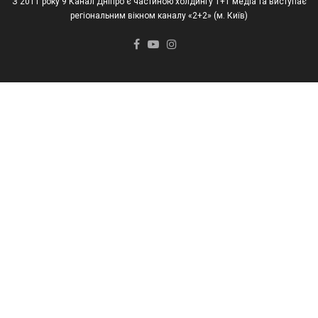
З 2011 року 9 Канал Дніпро є частиною холдингу 1+1 медіа та виступає
регіональним вікном каналу «2+2» (м. Київ)