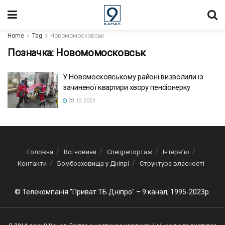
Home
Tag
Новомомосковськ
Позначка:
Новомомосковськ
У Новомосковському районі визволили із
зачиненої квартири хвору пенсіонерку
28.12.2023
Головна
Всі новини
Спецрепортаж
Інтерв’ю
Контакти
Бомбосховища у Дніпрі
Структура власності
© Телекомпанія "Приват ТБ Дніпро" – 9 канал, 1995-2023р.