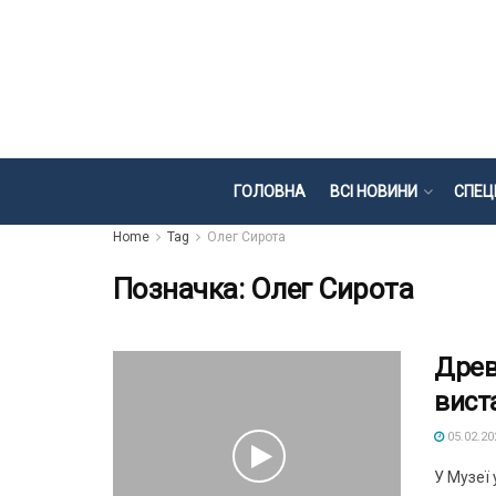
ГОЛОВНА
ВСІ НОВИНИ
СПЕЦ
Home
Tag
Олег Сирота
Позначка:
Олег Сирота
Древ
виста
05.02.20
У Музеї 