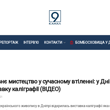
РЕПОРТАЖ
ІНТЕРВ’Ю
КОНТАКТИ
БОМБОСХОВИЩА У Д
нє мистецтво у сучасному втіленні: у Дн
вку каліграфії (ВІДЕО)
21
українського живопису в Дніпрі відкрилась виставка каліграфії яка