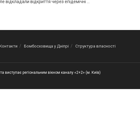
ле відкладали відкриття через епідемічні ...
Контакти
Бомбосховища у Дніпрі
Структура власності
та виступає регіональним вікном каналу «2+2» (м. Київ)