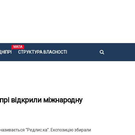
МАПА
НІПРІ
СТРУКТУРА ВЛАСНОСТІ
іпрі відкрили міжнародну
 називається “Редлис.ка”. Експозицію збирали