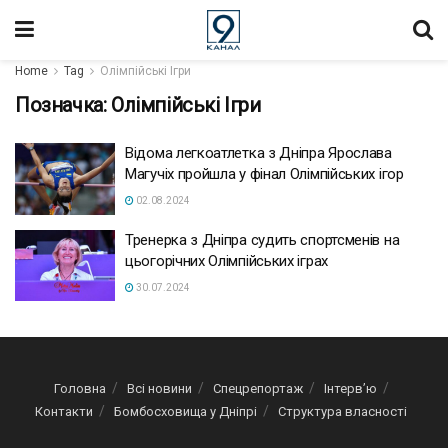
Home
Tag
Олімпійські Ігри
Позначка:
Олімпійські Ігри
Відома легкоатлетка з Дніпра Ярослава
Магучіх пройшла у фінал Олімпійських ігор
02.08.2024
Тренерка з Дніпра судить спортсменів на
цьогорічних Олімпійських іграх
30.07.2024
Головна
Всі новини
Спецрепортаж
Інтерв’ю
Контакти
Бомбосховища у Дніпрі
Структура власності