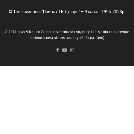
© Телекомпанія "Приват ТБ Дніпро" – 9 канал, 1995-2023р.
З 2011 року 9 Канал Дніпро є частиною холдингу 1+1 медіа та виступає
регіональним вікном каналу «2+2» (м. Київ)