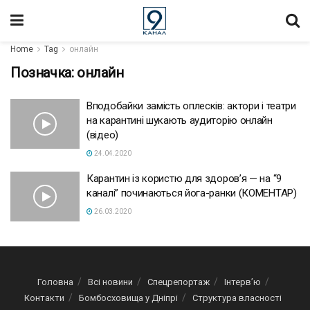
Home
Tag
онлайн
Позначка:
онлайн
Вподобайки замість оплесків: актори і театри
на карантині шукають аудиторію онлайн
(відео)
24.04.2020
Карантин із користю для здоров’я — на “9
каналі” починаються йога-ранки (КОМЕНТАР)
26.03.2020
Головна
Всі новини
Спецрепортаж
Інтерв’ю
Контакти
Бомбосховища у Дніпрі
Структура власності