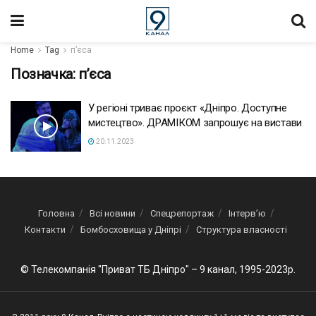
Home
Tag
пʼєса
Позначка:
пʼєса
У регіоні триває проєкт «Дніпро. Доступне
мистецтво». ДРАМІКОМ запрошує на вистави
20.11.2023
Головна
Всі новини
Спецрепортаж
Інтерв’ю
Контакти
Бомбосховища у Дніпрі
Структура власності
© Телекомпанія "Приват ТБ Дніпро" – 9 канал, 1995-2023р.