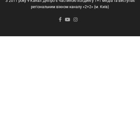
З 2011 року 9 Канал Дніпро є частиною холдингу 1+1 медіа та виступає
регіональним вікном каналу «2+2» (м. Київ)