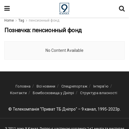
Home
Tag
пенсионный фонд
Позначка:
пенсионный фонд
No Content Available
Головна
Всі новини
Спецрепортаж
Інтерв’ю
Контакти
Бомбосховища у Дніпрі
Структура власності
© Телекомпанія "Приват ТБ Дніпро" – 9 канал, 1995-2023р.
З 2011 року 9 Канал Дніпро є частиною холдингу 1+1 медіа та виступає