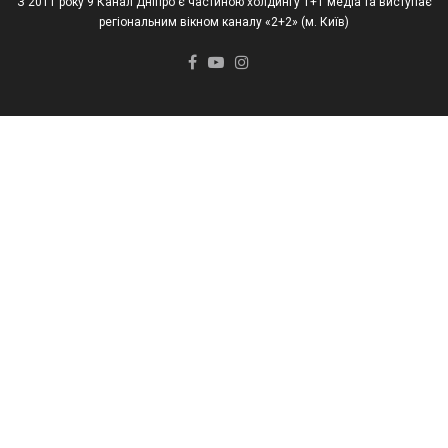
З 2011 року 9 Канал Дніпро є частиною холдингу 1+1 медіа та виступає
регіональним вікном каналу «2+2» (м. Київ)