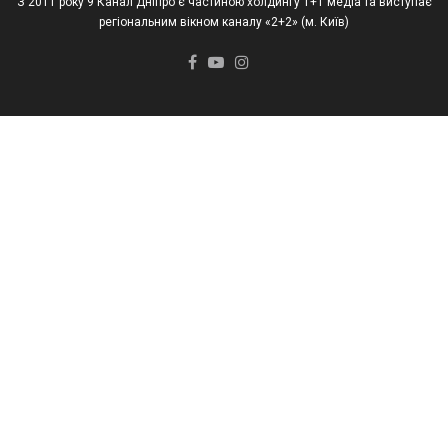
З 2011 року 9 Канал Дніпро є частиною холдингу 1+1 медіа та виступає
регіональним вікном каналу «2+2» (м. Київ)