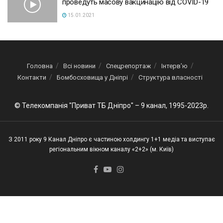
проведуть масову вакцинацію від COVID-19
15.01.2021
Головна
Всі новини
Спецрепортаж
Інтерв’ю
Контакти
Бомбосховища у Дніпрі
Структура власності
© Телекомпанія "Приват ТБ Дніпро" – 9 канал, 1995-2023р.
З 2011 року 9 Канал Дніпро є частиною холдингу 1+1 медіа та виступає
регіональним вікном каналу «2+2» (м. Київ)