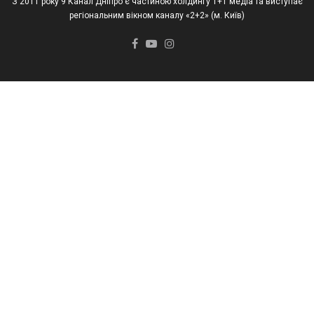
З 2011 року 9 Канал Дніпро є частиною холдингу 1+1 медіа та виступає
регіональним вікном каналу «2+2» (м. Київ)