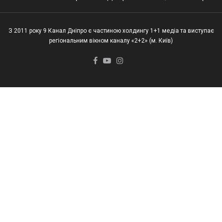
З 2011 року 9 Канал Дніпро є частиною холдингу 1+1 медіа та виступає
регіональним вікном каналу «2+2» (м. Київ)