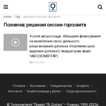
Home
Tag
решения сессии горсовета
Позначка:
решения сессии горсовета
4 сесія міської ради: збільшили фінансування
на висвітлення своєї діяльності,
реорганізували декілька спортивних шкіл,
виділили допомогу ліквідаторам аварії
ЧАЕС(КОМЕНТАР)
24.02.2021
Головна
Всі новини
Спецрепортаж
Інтерв’ю
Контакти
Бомбосховища у Дніпрі
Структура власності
© Телекомпанія "Приват ТБ Дніпро" – 9 канал, 1995-2023р.